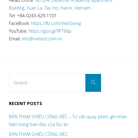
Head Office:
No.304, Defense Academy Apartment
Building, Xuan La, Tay Ho, Hanoi, Vietnam
Tel: +84-0243-629-1101
FaceBook:
https://fb.com/VietGiving
YouTube:
https://goo.gl/9F766p
Email:
info@vieted.com.vn
Search
Search
for:
RECENT POSTS
BẢN THAM CHIẾU CÔNG VIỆC – Tư vấn quay phim, ghi nhân
hiện trạng ban đầu của Dự án
BẢN THAM CHIẾU CÔNG VIỆC