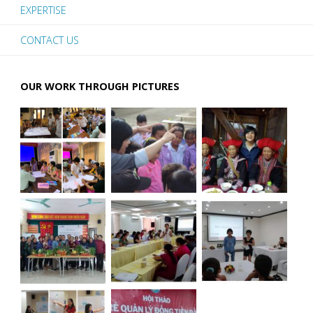
EXPERTISE
người
CONTACT US
lao
động
OUR WORK THROUGH PICTURES
mại
dâm
–
FE4SW"