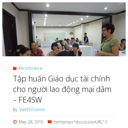
Bảo
Hộ
Quyền
Sở
Hữu
Trí
Microfinance
Tuệ
Tập huấn Giáo dục tài chính
Trong
cho người lao động mại dâm
– FE4SW
Doanh
By
VietEDComVn
Nghiệp"
May 28, 2015
itemprop="discussionURL"
0