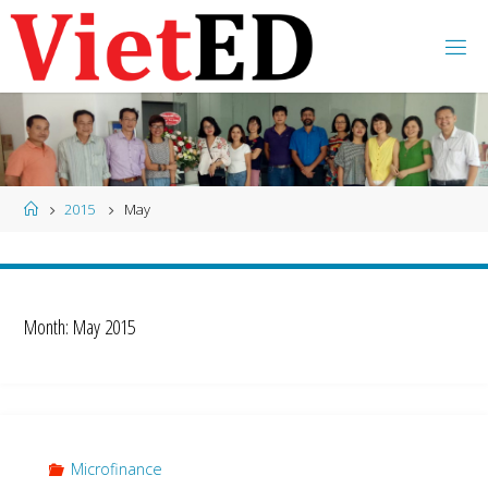
Skip
to
content
Home
2015
May
Month:
May 2015
Microfinance