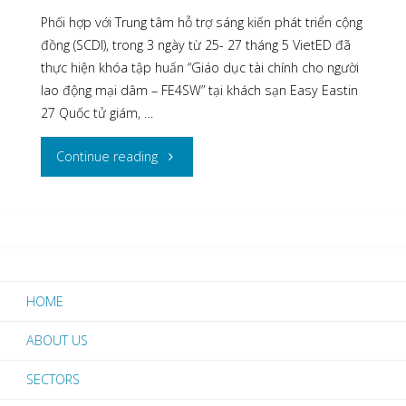
Phối hợp với Trung tâm hỗ trợ sáng kiến phát triển cộng
đồng (SCDI), trong 3 ngày từ 25- 27 tháng 5 VietED đã
thực hiện khóa tập huấn “Giáo dục tài chính cho người
lao động mại dâm – FE4SW” tại khách sạn Easy Eastin
27 Quốc tử giám, …
"Tập
Continue reading
huấn
Giáo
dục
HOME
tài
ABOUT US
chính
SECTORS
cho