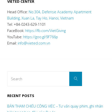
VIETED CENTER
CAI)
Head Office:
No.304, Defense Academy Apartment
Building, Xuan La, Tay Ho, Hanoi, Vietnam
DO
Tel: +84-0243-629-1101
ẢNH
FaceBook:
https://fb.com/VietGiving
YouTube:
https://goo.gl/9F766p
HƯỞNG
Email:
info@vieted.com.vn
CỦA
DỊCH
COVID-
Search
Search
for:
19"
RECENT POSTS
BẢN THAM CHIẾU CÔNG VIỆC – Tư vấn quay phim, ghi nhân