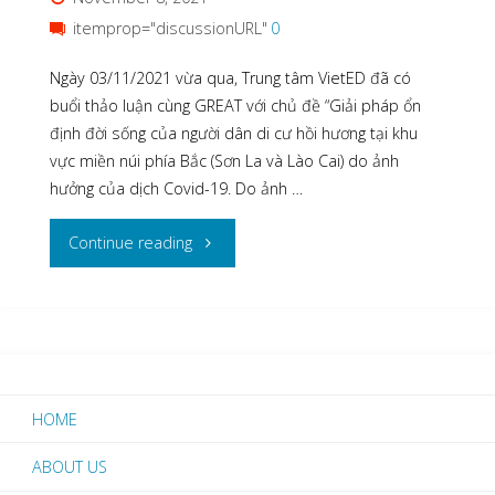
NGƯỜI
itemprop="discussionURL"
0
LAO
Ngày 03/11/2021 vừa qua, Trung tâm VietED đã có
ĐỘNG
buổi thảo luận cùng GREAT với chủ đề “Giải pháp ổn
định đời sống của người dân di cư hồi hương tại khu
DI
vực miền núi phía Bắc (Sơn La và Lào Cai) do ảnh
hưởng của dịch Covid-19. Do ảnh …
CƯ
"THẢO
Continue reading
HỒI
LUẬN
HƯƠNG
:
DO
GIẢI
ẢNH
HOME
PHÁP
HƯỞNG
ABOUT US
ỔN
CỦA