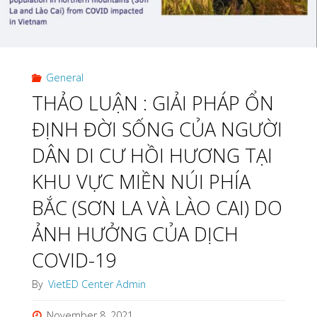
2:
NHỮNG
General
KHÓ
THẢO LUẬN : GIẢI PHÁP ỔN
KHĂN,
ĐỊNH ĐỜI SỐNG CỦA NGƯỜI
THUẬN
DÂN DI CƯ HỒI HƯƠNG TẠI
LỢI
KHU VỰC MIỀN NÚI PHÍA
BẮC (SƠN LA VÀ LÀO CAI) DO
VÀ
ẢNH HƯỞNG CỦA DỊCH
NGUYỆN
COVID-19
VỌNG
By
VietED Center Admin
CỦA
November 8, 2021