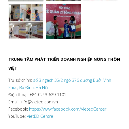
TẠI
KHU
VỰC
MIỀN
NÚI
TRUNG TÂM PHÁT TRIỂN DOANH NGHIỆP NÔNG THÔN
PHÍA
VIỆT
BẮC
Trụ sở chính:
số 3 ngách 35/2 ngõ 376 đường Bưởi, Vĩnh
Phúc, Ba Đình, Hà Nội
(SƠN
Điện thoại: +84-0243-629-1101
Email: info@vieted.com.vn
LA
Facebook:
https://www.facebook.com/VietedCenter
VÀ
YouTube:
VietED Centre
LÀO