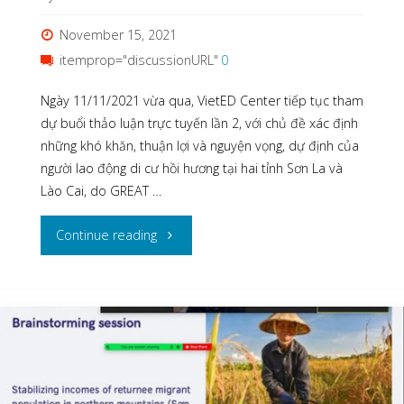
November 15, 2021
itemprop="discussionURL"
0
Ngày 11/11/2021 vừa qua, VietED Center tiếp tục tham
dự buổi thảo luận trực tuyến lần 2, với chủ đề xác định
những khó khăn, thuận lợi và nguyện vọng, dự định của
người lao động di cư hồi hương tại hai tỉnh Sơn La và
Lào Cai, do GREAT …
"THẢO
Continue reading
LUẬN
TRỰC
TUYẾN
LẦN