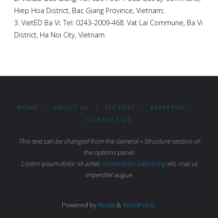
Hiep Hoa District, Bac Giang Province, Vietnam;
3. VietED Ba Vi: Tel: 0243-2009-468. Vat Lai Commune, Ba Vi
District, Ha Noi City, Vietnam.
HOME
|
ABOUT US
|
SECTORS
|
EXPERTISE
|
CONTACT US
This text can be changed from the General » Structure section of
the options panel.
Lorem ipsum
dolor sit amet,
consectetur adipiscing
elit, cras ut
imperdiet augue.
Powered by
Fluida
&
WordPress.