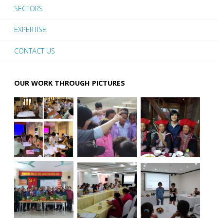
SECTORS
ĐỊNH
DỊCH
EXPERTISE
ĐỜI
COVID-
CONTACT US
SỐNG
19"
CỦA
OUR WORK THROUGH PICTURES
NGƯỜI
DÂN
DI
CƯ
HỒI
HƯƠNG