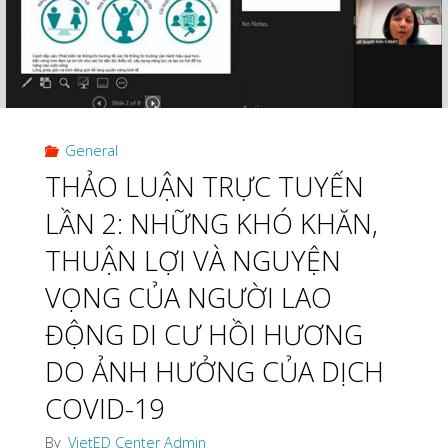
General
THẢO LUẬN TRỰC TUYẾN
LẦN 2: NHỮNG KHÓ KHĂN,
THUẬN LỢI VÀ NGUYỆN
VỌNG CỦA NGƯỜI LAO
ĐỘNG DI CƯ HỒI HƯƠNG
DO ẢNH HƯỞNG CỦA DỊCH
COVID-19
By
VietED Center Admin