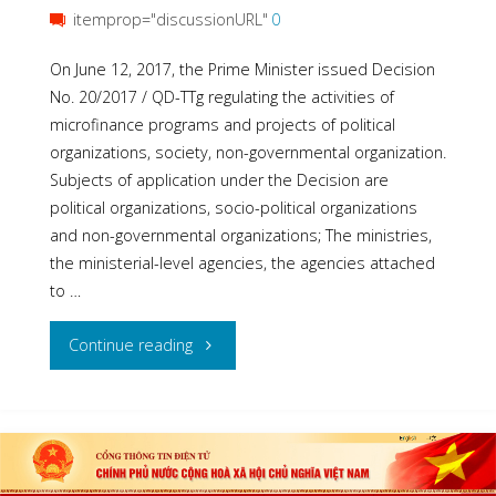
itemprop="discussionURL"
0
On June 12, 2017, the Prime Minister issued Decision
No. 20/2017 / QD-TTg regulating the activities of
microfinance programs and projects of political
organizations, society, non-governmental organization.
Subjects of application under the Decision are
political organizations, socio-political organizations
and non-governmental organizations; The ministries,
the ministerial-level agencies, the agencies attached
to …
"Decision
Continue reading
20/2017-
QD-
TTg,