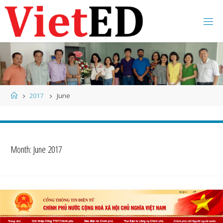
Skip
to
content
Home
2017
June
Month:
June 2017