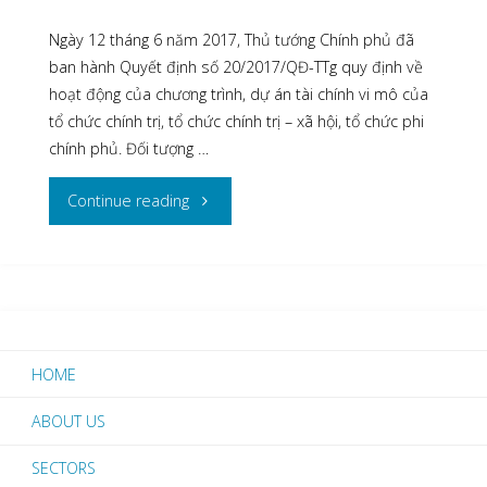
projects"
Ngày 12 tháng 6 năm 2017, Thủ tướng Chính phủ đã
ban hành Quyết định số 20/2017/QĐ-TTg quy định về
hoạt động của chương trình, dự án tài chính vi mô của
tổ chức chính trị, tổ chức chính trị – xã hội, tổ chức phi
chính phủ. Đối tượng …
"Quy
Continue reading
định
về
hoạt
HOME
động
ABOUT US
của
SECTORS
chương