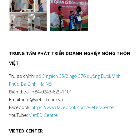
QĐ-
TTg)"
TRUNG TÂM PHÁT TRIỂN DOANH NGHIỆP NÔNG THÔN
VIỆT
Trụ sở chính:
số 3 ngách 35/2 ngõ 376 đường Bưởi, Vĩnh
Phúc, Ba Đình, Hà Nội
Điện thoại: +84-0243-629-1101
Email: info@vieted.com.vn
Facebook:
https://www.facebook.com/VietedCenter
YouTube:
VietED Centre
VIETED CENTER