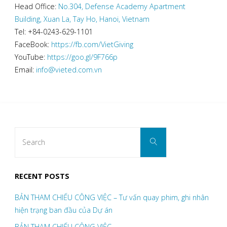
Head Office:
No.304, Defense Academy Apartment
Building, Xuan La, Tay Ho, Hanoi, Vietnam
Tel: +84-0243-629-1101
FaceBook:
https://fb.com/VietGiving
YouTube:
https://goo.gl/9F766p
Email:
info@vieted.com.vn
Search
Search
for:
RECENT POSTS
BẢN THAM CHIẾU CÔNG VIỆC – Tư vấn quay phim, ghi nhân
hiện trạng ban đầu của Dự án
BẢN THAM CHIẾU CÔNG VIỆC