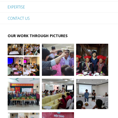
EXPERTISE
trình,
CONTACT US
dự
án
OUR WORK THROUGH PICTURES
tài
chính
vi
mô
(Quyết
định
20/2017-