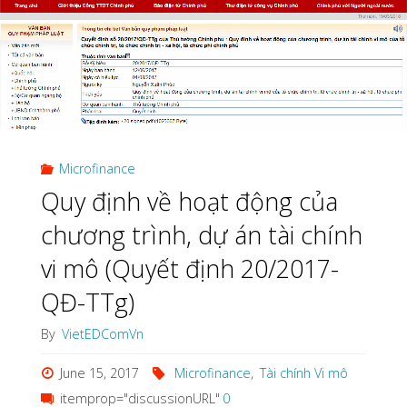
date
12/6/2017
on
regulations
Microfinance
on
Quy định về hoạt động của
activities
chương trình, dự án tài chính
vi mô (Quyết định 20/2017-
of
QĐ-TTg)
microfinance
By
VietEDComVn
programs
June 15, 2017
Microfinance
,
Tài chính Vi mô
and
itemprop="discussionURL"
0