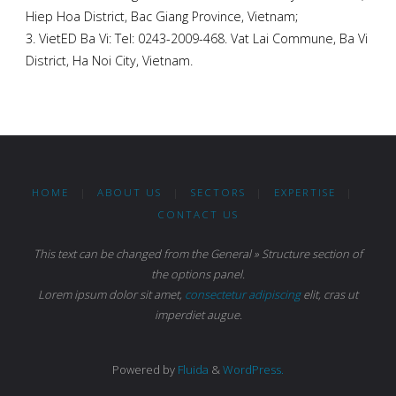
Hiep Hoa District, Bac Giang Province, Vietnam;
3. VietED Ba Vi: Tel: 0243-2009-468. Vat Lai Commune, Ba Vi
District, Ha Noi City, Vietnam.
HOME
|
ABOUT US
|
SECTORS
|
EXPERTISE
|
CONTACT US
This text can be changed from the General » Structure section of
the options panel.
Lorem ipsum
dolor sit amet,
consectetur adipiscing
elit, cras ut
imperdiet augue.
Powered by
Fluida
&
WordPress.