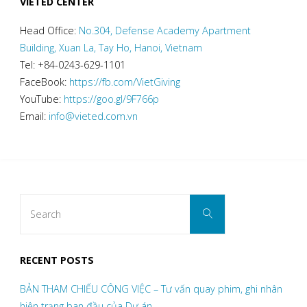
VIETED CENTER
Head Office:
No.304, Defense Academy Apartment
Building, Xuan La, Tay Ho, Hanoi, Vietnam
Tel: +84-0243-629-1101
FaceBook:
https://fb.com/VietGiving
YouTube:
https://goo.gl/9F766p
Email:
info@vieted.com.vn
Search
Search
for:
RECENT POSTS
BẢN THAM CHIẾU CÔNG VIỆC – Tư vấn quay phim, ghi nhân
hiện trạng ban đầu của Dự án